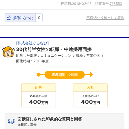
こちらの企業もフォローしませんか？
投稿日:
2018-02-15
（記事番号:
713553
）
参考になった
0
不適切な投稿として報告
[
株式会社ぐるなび
]
30代前半女性の転職・中途採用面接
応募した部署：コミュニケーション
職種：営業企画
面接時期：2013年度
選考期間：
2週間
応募
入社
応募時の年収
入社後の年収
400
400
万円
万円
面接官にされた印象的な質問と回答
面接官：部長