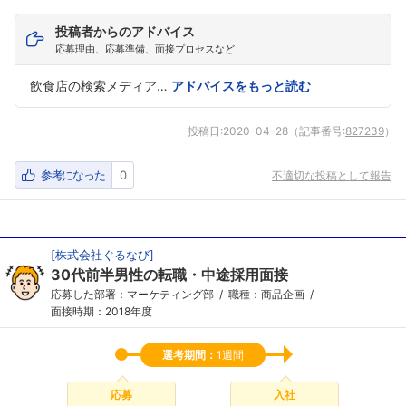
投稿者からのアドバイス
応募理由、応募準備、面接プロセスなど
飲食店の検索メディア…
アドバイスをもっと読む
投稿日:
2020-04-28
（記事番号:
827239
）
参考になった
0
不適切な投稿として報告
[
株式会社ぐるなび
]
30代前半男性の転職・中途採用面接
応募した部署：マーケティング部
職種：商品企画
面接時期：2018年度
選考期間：
1週間
応募
入社