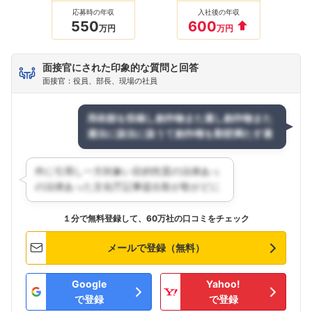
応募時の年収
入社後の年収
550
600
万円
万円
面接官にされた印象的な質問と回答
面接官：役員、部長、現場の社員
１分で無料登録して、60万社の口コミをチェック
メールで登録（無料）
Google
Yahoo!
で登録
で登録