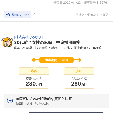
投稿日:
2020-01-22
（記事番号:
815576
）
参考になった
0
不適切な投稿として報告
[
株式会社ぐるなび
]
30代前半女性の転職・中途採用面接
応募した部署：販売管理
職種：その他
面接時期：2015年度
選考期間：
1週間
応募
入社
応募時の年収
入社後の年収
280
280
万円
万円
面接官にされた印象的な質問と回答
面接官：役員、現場の社員