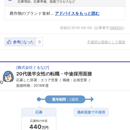
応募理由、応募準備、面接プロセスなど
農作物のブランド食材…
アドバイスをもっと読む
投稿日:
2016-06-06
（記事番号:
589300
）
参考になった
0
不適切な投稿として報告
[
株式会社ぐるなび
]
20代後半女性の転職・中途採用面接
応募した部署：エリア営業
職種：企画営業
面接時期：2016年度
選考期間：
2週間
応募
最終面接で不採用
応募時の年収
440
万円