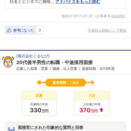
社名とビジネスに興味…
アドバイスをもっと読む
投稿日:
2017-01-31
（記事番号:
645655
）
参考になった
0
不適切な投稿として報告
[
株式会社ぐるなび
]
20代後半男性の転職・中途採用面接
応募した部署：営業
職種：法人営業
面接時期：2016年度
選考期間：
2週間
応募
入社
応募時の年収
入社後の年収
330
370
万円
万円
面接官にされた印象的な質問と回答