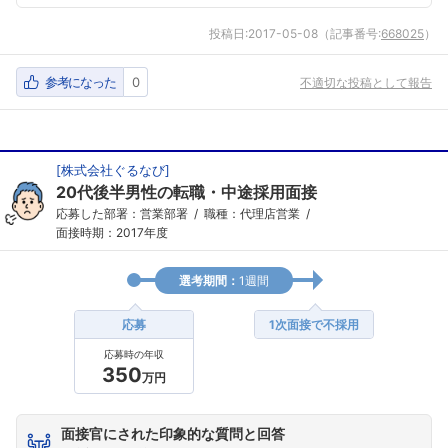
投稿日:
2017-05-08
（記事番号:
668025
）
参考になった
0
不適切な投稿として報告
[
株式会社ぐるなび
]
20代後半男性の転職・中途採用面接
応募した部署：営業部署
職種：代理店営業
面接時期：2017年度
選考期間：
1週間
応募
1次面接で不採用
応募時の年収
350
万円
面接官にされた印象的な質問と回答