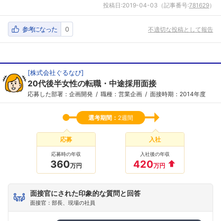
投稿日:
2019-04-03
（記事番号:
781629
）
参考になった
0
不適切な投稿として報告
[
株式会社ぐるなび
]
20代後半女性の転職・中途採用面接
応募した部署：企画開発
職種：営業企画
面接時期：2014年度
選考期間：
2週間
応募
入社
応募時の年収
入社後の年収
360
420
万円
万円
面接官にされた印象的な質問と回答
面接官：部長、現場の社員