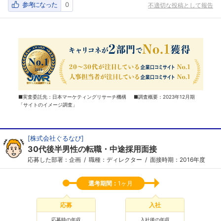
参考になった
0
不適切な投稿として報告
■実査委託先：日本マーケティングリサーチ機構 ■調査概要：2023年12月期
「サイトのイメージ調査」
[
株式会社ぐるなび
]
30代後半男性の転職・中途採用面接
応募した部署：企画
職種：ディレクター
面接時期：2016年度
選考期間：
1ヶ月
応募
入社
応募時の年収
入社後の年収