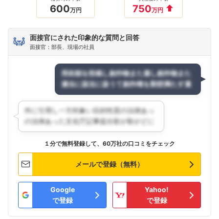
600
750
万円
万円
面接官にされた印象的な質問と回答
面接官：部長、現場の社員
１分で無料登録して、60万社の口コミをチェック
メールで登録（無料）
Google
Yahoo!
で登録
で登録