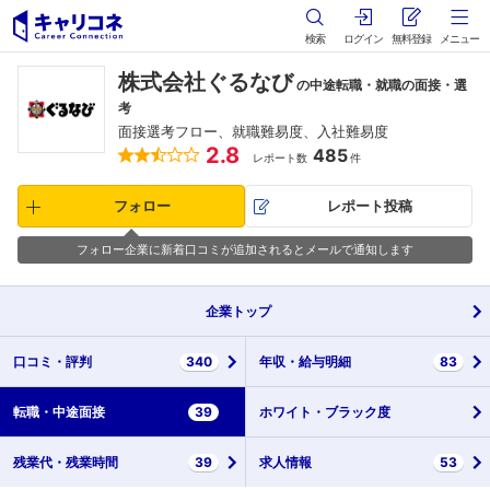
検索
ログイン
無料登録
メニュー
株式会社ぐるなび
の中途転職・就職の面接・選
考
面接選考フロー、就職難易度、入社難易度
2.8
485
レポート数
件
フォロー
レポート投稿
フォロー企業に新着口コミが追加されるとメールで通知します
企業
トップ
口コミ・
評判
340
年収・
給与明細
83
転職・
中途面接
39
ホワイト・
ブラック度
残業代・
残業時間
39
求人情報
53