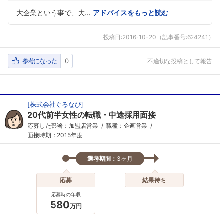
大企業という事で、大…
アドバイスをもっと読む
投稿日:
2016-10-20
（記事番号:
624241
）
参考になった
0
不適切な投稿として報告
[
株式会社ぐるなび
]
20代前半女性の転職・中途採用面接
応募した部署：加盟店営業
職種：企画営業
面接時期：2015年度
選考期間：
3ヶ月
応募
結果待ち
応募時の年収
580
万円