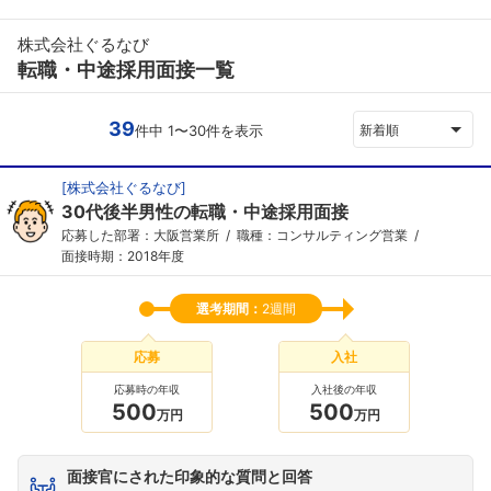
株式会社ぐるなび
転職・中途採用面接一覧
39
件中 1〜30件を表示
新着順
[
株式会社ぐるなび
]
30代後半男性の転職・中途採用面接
応募した部署：大阪営業所
職種：コンサルティング営業
面接時期：2018年度
選考期間：
2週間
応募
入社
応募時の年収
入社後の年収
500
500
万円
万円
面接官にされた印象的な質問と回答