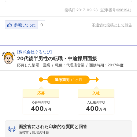
投稿日:
2017-09-28
（記事番号:
696194
）
参考になった
0
不適切な投稿として報告
[
株式会社ぐるなび
]
20代後半男性の転職・中途採用面接
応募した部署：営業
職種：代理店営業
面接時期：2017年度
選考期間：
1ヶ月
応募
入社
応募時の年収
入社後の年収
400
400
万円
万円
面接官にされた印象的な質問と回答
面接官：現場の社員