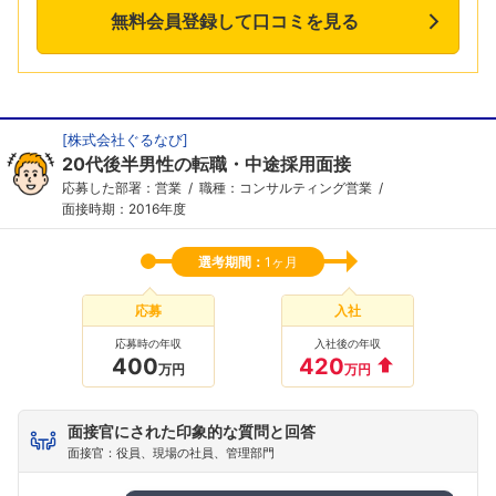
無料会員登録して口コミを見る
[
株式会社ぐるなび
]
20代後半男性の転職・中途採用面接
応募した部署：営業
職種：コンサルティング営業
面接時期：2016年度
選考期間：
1ヶ月
応募
入社
応募時の年収
入社後の年収
400
420
万円
万円
面接官にされた印象的な質問と回答
面接官：役員、現場の社員、管理部門