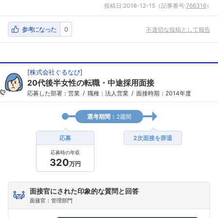
投稿日:
2018-12-15
（記事番号:
766316
）
参考になった
0
不適切な投稿として報告
[
株式会社ぐるなび
]
20代後半女性の転職・中途採用面接
応募した部署：営業
職種：法人営業
面接時期：2014年度
選考期間：
2週間
応募
2次面接を辞退
応募時の年収
320
万円
面接官にされた印象的な質問と回答
面接官：管理部門