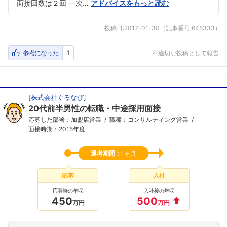
面接回数は２回 一次…
アドバイスをもっと読む
投稿日:
2017-01-30
（記事番号:
645333
）
参考になった
1
不適切な投稿として報告
[
株式会社ぐるなび
]
20代前半男性の転職・中途採用面接
応募した部署：加盟店営業
職種：コンサルティング営業
面接時期：2015年度
選考期間：
1ヶ月
応募
入社
応募時の年収
入社後の年収
450
500
万円
万円