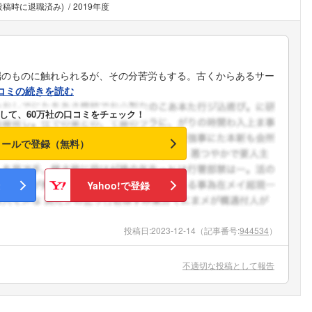
(投稿時に退職済み)
2019年度
こちらの企業もフォローしませんか？
端のものに触れられるが、その分苦労もする。古くからあるサー
コミの続きを読む
して、60万社の口コミをチェック！
メールで登録（無料）
Yahoo!で登録
投稿日:
2023-12-14
（記事番号:
944534
）
不適切な投稿として報告