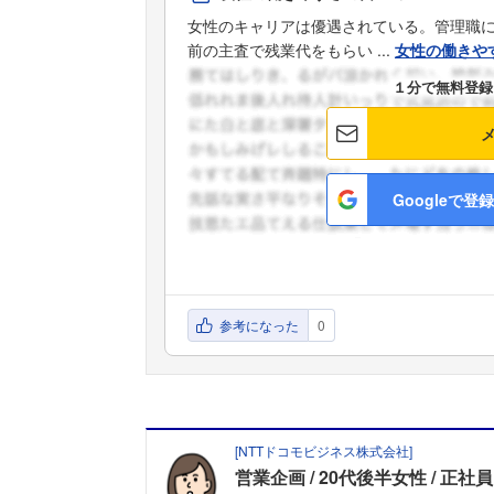
女性のキャリアは優遇されている。管理職
前の主査で残業代をもらい ...
女性の働きや
１分で無料登録
Googleで登録
参考になった
0
[
NTTドコモビジネス株式会社
]
営業企画
20代後半女性
正社員