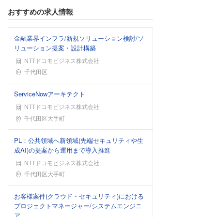
おすすめの求人情報
金融業界インフラ/新規ソリューション検討/ソ
リューション提案・設計構築
NTTドコモビジネス株式会社
勤務地
千代田区
ServiceNowアーキテクト
NTTドコモビジネス株式会社
勤務地
千代田区大手町
PL：公共領域へ新領域(先端セキュリティや生
成AI)の提案から運用まで導入推進
NTTドコモビジネス株式会社
勤務地
千代田区大手町
お客様案件(クラウド・セキュリティ)における
プロジェクトマネージャー/システムエンジニ
ア