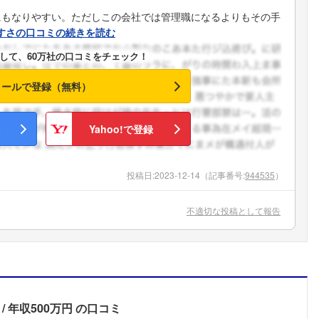
にもなりやすい。ただしこの会社では管理職になるよりもその手
すさの口コミの続きを読む
して、60万社の口コミをチェック！
メールで登録（無料）
Yahoo!で登録
投稿日:
2023-12-14
（記事番号:
944535
）
不適切な投稿として報告
フォローしました
年収500万円
の口コミ