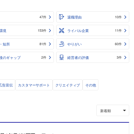
退職理由
47件
10件
環境
ライバル企業
153件
11件
・短所
やりがい
81件
60件
後のギャップ
経営者の評価
2件
3件
広告宣伝
カスタマーサポート
クリエイティブ
その他
新着順