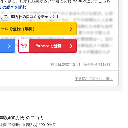
0万を割る。しかし残業が多い部署であれば500万近いところも
ミの続きを読む
して、60万社の口コミをチェック！
メールで登録（無料）
Yahoo!で登録
投稿日:
2023-12-14
（記事番号:
944533
）
不適切な投稿として報告
年収400万円
の口コミ
年未満 (投稿時に退職済み)
2019年度