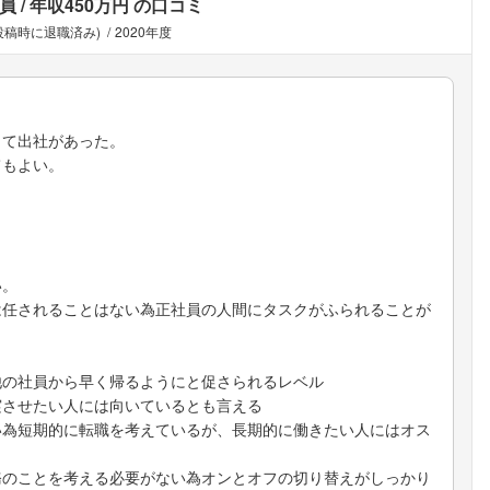
員
年収450万円
の口コミ
(投稿時に退職済み)
2020年度
って出社があった。
てもよい。
い。
は任されることはない為正社員の人間にタスクがふられることが
他の社員から早く帰るようにと促さられるレベル
実させたい人には向いているとも言える
い為短期的に転職を考えているが、長期的に働きたい人にはオス
務のことを考える必要がない為オンとオフの切り替えがしっかり