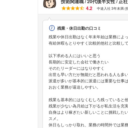
技術関連職
20代後半女性
正社
4.2
中途入社 3年未満 
残業・休日出勤の口コミ
残業や休日出勤はなく年末年始は業務によ
有給休暇もとりやすく比較的他社と比較し
以下求める人にはいいと思う
長期的に安定した会社で働きたい
そのたリーダーにはなりやすく
出世も早い方だが無能だと思われる人も多
派遣が多いが基本的に派遣には重要な仕事
おおく業務が逼迫しやすい。
残業も基本的にはなくむしろ残っていると
残業が少ない為月給は下がるが私生活を充
自身はより稼ぎたい新しいことに挑戦した
スメ。
休日もしっかり取れ、業務の時間外では業