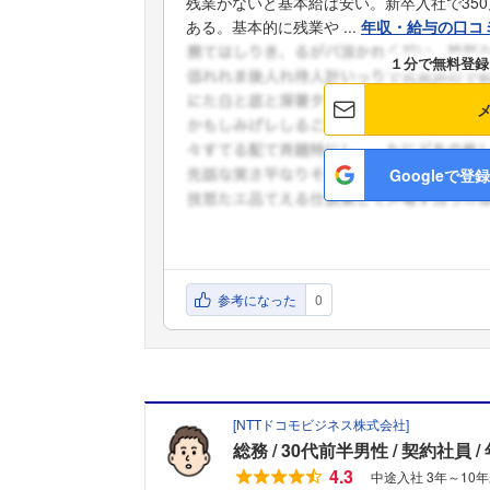
残業がないと基本給は安い。新卒入社で35
ある。基本的に残業や ...
年収・給与の口コ
１分で無料登録
Googleで登録
参考になった
0
[
NTTドコモビジネス株式会社
]
総務
30代前半男性
契約社員
4.3
中途入社 3年～10