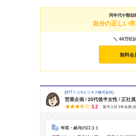
同年代や類似
自分の正しい市
60万社
無料会
[
NTTドコモビジネス株式会社
]
営業企画
20代後半女性
正社員
3.2
新卒入社 3年未満 
年収・給与の口コミ