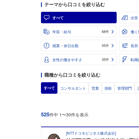
テーマから口コミを絞り込む
すべて
出世
年収・給与
働く
68件
残業・休日出勤
長所
55件
女性の働きやすさ
転職
35件
職種から口コミを絞り込む
すべて
コンサルタント
営業
技術
管理部門
525
件中 1〜30件を表示
[
NTTドコモビジネス株式会社
]